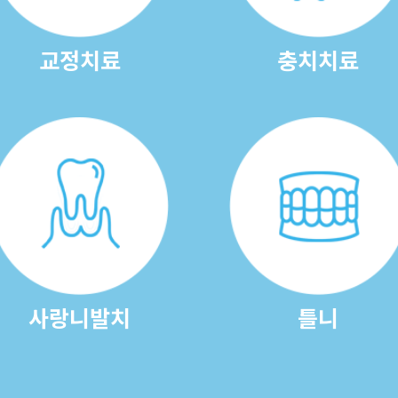
교정치료
충치치료
사랑니발치
틀니