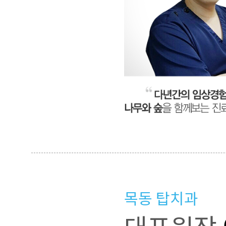
목동 탑치과
대표원장