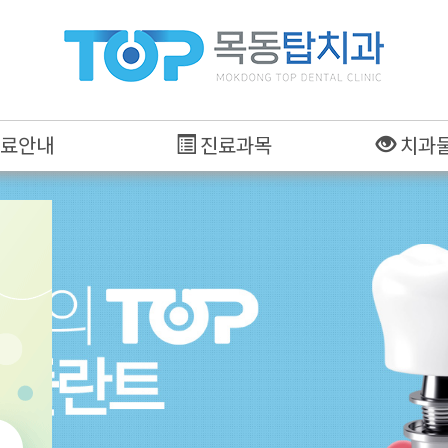
료안내
진료과목
치과