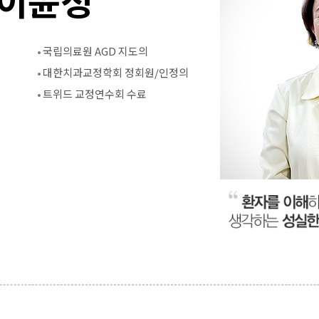
국립의료원 AGD 지도의
대한치과교정학회 정회원/인정의
트위드 교정연수회 수료